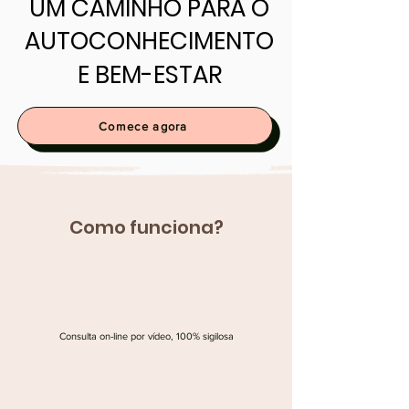
UM CAMINHO PARA O
UM CAMINHO PARA O
AUTOCONHECIMENTO
AUTOCONHECIMENTO
E BEM-ESTAR
E BEM-ESTAR
Comece agora
Como funciona?
Consulta on-line por vídeo, 100% sigilosa