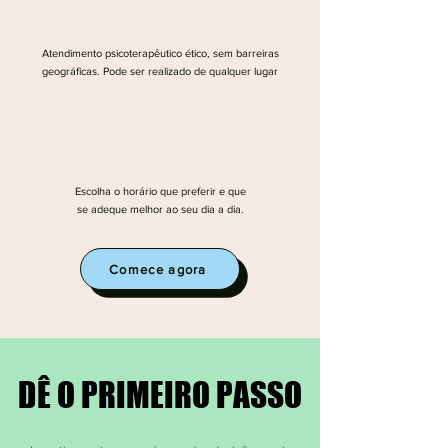
Atendimento psicoterapêutico ético, sem barreiras
geográficas​. Pode ser realizado de qualquer lugar
Escolha o horário que preferir e que
se adeque melhor ao seu dia a dia.
Comece agora
DÊ O PRIMEIRO PASSO
DÊ O PRIMEIRO PASSO