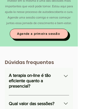
Investir em si mesma é uma das decisões mais
importantes que você pode tomar. Estou aqui para
ajuda-la nesse processo de autodescoberta e cura.
Agende uma sessão comigo e vamos começar
juntas essa jornada de crescimento e bem-estar.
Agende a primeira sessão
Dúvidas frequentes
A terapia on-line é tão
eficiente quanto a
presencial?
Sim, a terapia on-line é tão
eficiente quanto a presencial! Eu
Qual valor das sessões?
ofereço um ambiente seguro e