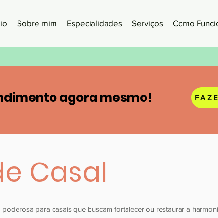
cio
Sobre mim
Especialidades
Serviços
Como Funci
ndimento agora mesmo!
FAZ
de Casal
e poderosa para casais que buscam fortalecer ou restaurar a harmon