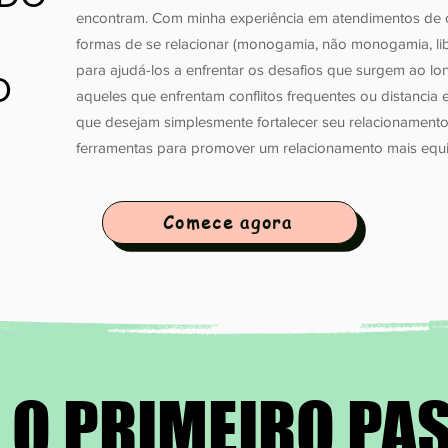
encontram. Com minha experiência em atendimentos de c
formas de se relacionar (monogamia, não monogamia, libe
para ajudá-los a enfrentar os desafios que surgem ao l
O
O
aqueles que enfrentam conflitos frequentes ou distancia
que desejam simplesmente fortalecer seu relacionamento,
ferramentas para promover um relacionamento mais equi
Comece agora
 O PRIMEIRO PA
 O PRIMEIRO PA