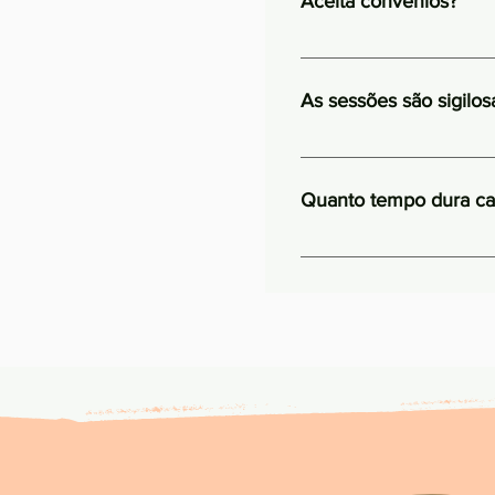
Aceita convênios?
Apenas pelo sistema de 
através de pix, transferê
As sessões são sigilos
para seu plano de saúde,
descobre esse valor perg
O sigilo, como psicóloga
compartilhadas pelo clie
Quanto tempo dura ca
iminente de dano ao pacie
A terapia de casal tem e
pontualidade para usufru