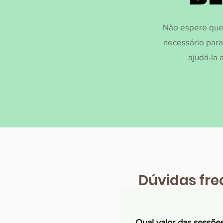
Não espere que 
necessário para
ajudá-la 
Dúvidas fr
Qual valor das sessõe