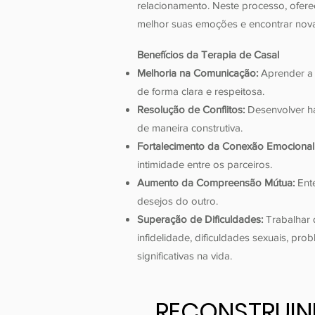
relacionamento. Neste processo, ofe
melhor suas emoções e encontrar novas
Benefícios da Terapia de Casal
Melhoria na Comunicação:
Aprender a
de forma clara e respeitosa.
Resolução de Conflitos:
Desenvolver ha
de maneira construtiva.
Fortalecimento da Conexão Emocional 
intimidade entre os parceiros.
Aumento da Compreensão Mútua:
Ente
desejos do outro.
Superação de Dificuldades:
Trabalhar 
infidelidade, dificuldades sexuais, pr
significativas na vida.​​
RECONSTRUI
RECONSTRUI