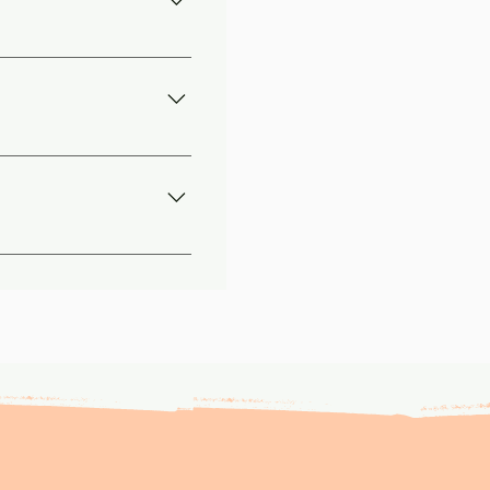
o, efetua o pagamento
licitação de reembolso
 100% do valor e você
u plano.
ade das informações
cepcionais, como risco
 profissional.
, assim, importante a