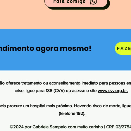
Fale comigo
ndimento agora mesmo!
FAZ
 não oferece tratamento ou aconselhamento imediato para pessoas em
crise, ligue para 188 (CVV) ou acesse o site
www.cvv.org.br.
ia procure um hospital mais próximo. Havendo risco de morte, lig
(telefone 192).
©2024 por
Gabriela Sampaio
com muito carinho | CRP 03/275