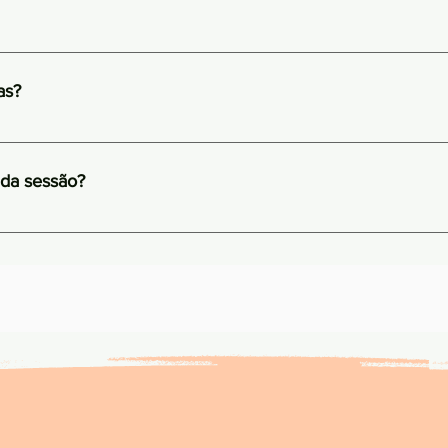
reembolso. Funciona de forma simples: Você faz a sessão comig
ncia ou cartão de crédito; receberá seu recibo, e você envia a so
as?
 através do aplicativo. O plano de saúde pode te reembolsar até
untando via app ou ligando para a central de atendimento do se
, é um princípio ético fundamental que garante a confidencialid
nte durante a terapia. Ele só pode ser quebrado em situações ex
da sessão?
nte ou a terceiros, conforme previsto pela lei ou código de ética
m média a duração de 1h30 contados a partir do horário agendado
ir todo tempo da sessão.