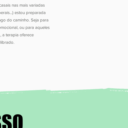
asais nas mais variadas
rais...) estou preparada
ongo do caminho. Seja para
 emocional, ou para aqueles
 a terapia oferece
librado.
SSO
SSO